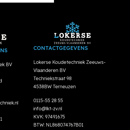
CONTACTGEGEVENS
ENS
Lokerse Koudetechniek Zeeuws-
ek BV
Vlaanderen BV
Techniekstraat 98
d
4538BW Terneuzen
0115-55 28 55
hniek.nl
info@lkt-zv.nl
KVK: 97491675
1
BTW: NL868074767B01