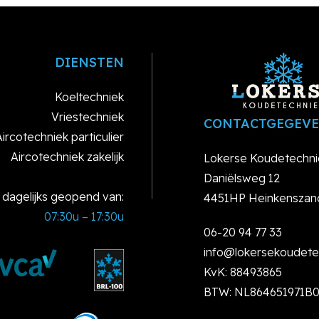
DIENSTEN
Koeltechniek
Vriestechniek
CONTACTGEGEV
Aircotechniek particulier
Aircotechniek zakelijk
Lokerse Koudetechni
Daniëlsweg 12
jn dagelijks geopend van:
4451HP Heinkenszan
07:30u – 17:30u
06-20 94 77 33
info@lokersekoudetec
KvK: 88493865
BTW: NL864651971B0