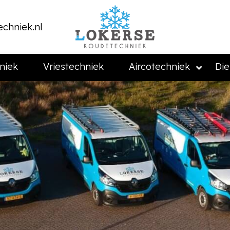
chniek.nl
niek
Vriestechniek
Aircotechniek
Die