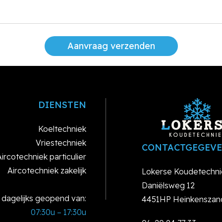
Aanvraag verzenden
DIENSTEN
Koeltechniek
Vriestechniek
CONTACTGEGEV
Aircotechniek particulier
Aircotechniek zakelijk
Lokerse Koudetechni
Daniëlsweg 12
jn dagelijks geopend van:
4451HP Heinkenszan
07:30u – 17:30u