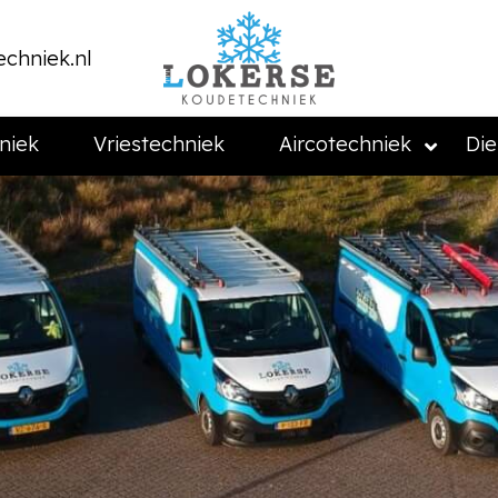
chniek.nl
niek
Vriestechniek
Aircotechniek
Die